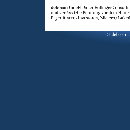
debecon
GmbH Dieter Bullinger Consultin
und verlässliche Beratung vor dem Hinte
Eigentümern/Investoren, Mietern/Laden
© debecon 2