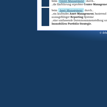
beim
Center-Management
durch...
die Einführung erprobter
Center-Manageme
beim
Asset-Management
durch...
ein laufendes
Asset-Management
, basieren
aussagefähiger
Reporting
-Systeme
eine umfassende Datenzusammenstellung un
Immobilien-Portfolio-Strategie.
© deb