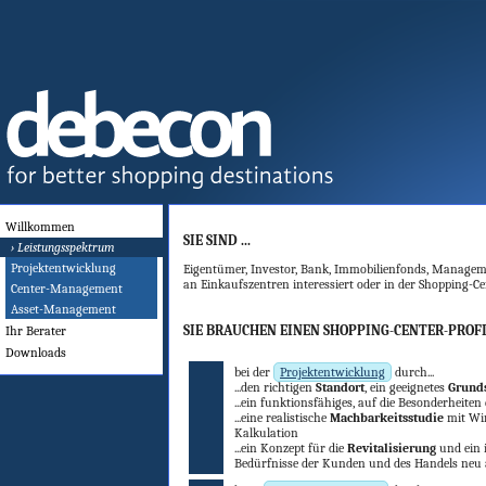
Willkommen
SIE SIND ...
› Leistungsspektrum
Projektentwicklung
Eigentümer, Investor, Bank, Immobilienfonds, Management
an Einkaufszentren interessiert oder in der Shopping-Ce
Center-Management
Asset-Management
SIE BRAUCHEN EINEN SHOPPING-CENTER-PROFI
Ihr Berater
Downloads
bei der
Projektentwicklung
durch...
den richtigen
Standort
, ein geeignetes
Grund
ein funktionsfähiges, auf die Besonderheiten
eine realistische
Machbarkeitsstudie
mit Wir
Kalkulation
ein Konzept für die
Revitalisierung
und ein 
Bedürfnisse der Kunden und des Handels neu